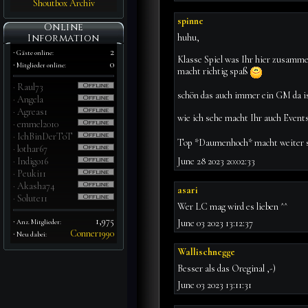
Shoutbox Archiv
spinne
Online
Information
huhu,
·
2
Gäste online:
Klasse Spiel was Ihr hier zusammen
·
0
Mitglieder online:
macht richtig spaß
·
Raul73
schön das auch immer ein GM da is
·
Angela
·
Agreas1
wie ich sehe macht Ihr auch Events
·
emmel2010
·
IchBinDerToT
Top *Daumenhoch* macht weiter 
·
lothar67
·
Indigo16
June 28 2023 20:02:33
·
Peuki11
·
Akasha74
asari
·
Solute11
Wer LC mag wird es lieben ^^
·
1,975
June 03 2023 13:12:37
Anz. Mitglieder:
·
Conner1990
Neu dabei:
Wallischnegge
Besser als das Oreginal ,-)
June 03 2023 13:11:31