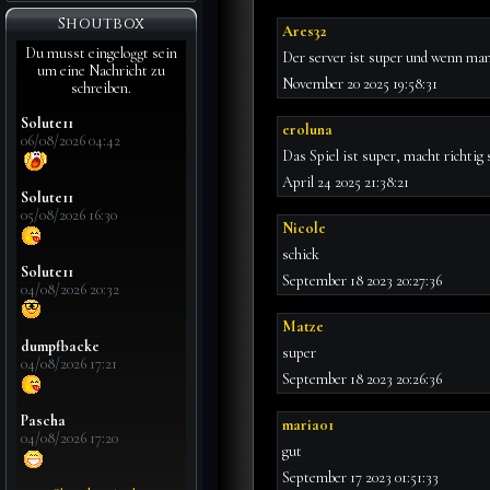
Shoutbox
Ares32
Du musst eingeloggt sein
Der server ist super und wenn man 
um eine Nachricht zu
November 20 2025 19:58:31
schreiben.
Solute11
eroluna
06/08/2026 04:42
Das Spiel ist super, macht richtig 
April 24 2025 21:38:21
Solute11
05/08/2026 16:30
Nicole
schick
Solute11
September 18 2023 20:27:36
04/08/2026 20:32
Matze
dumpfbacke
super
04/08/2026 17:21
September 18 2023 20:26:36
Pascha
maria01
04/08/2026 17:20
gut
September 17 2023 01:51:33