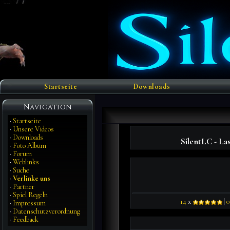
Startseite
Downloads
Navigation
·
Startseite
·
Unsere Videos
·
Downloads
SilentLC - Las
·
Foto Album
·
Forum
·
Weblinks
·
Suche
·
Verlinke uns
·
Partner
·
Spiel Regeln
14
x
|
0
·
Impressum
·
Datenschutzverordnung
·
Feedback